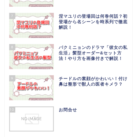
7
涅マユリの登場回は何巻何話？初
登場から名シーンを時系列で徹底
解説！
8
パクミニョンのドラマ「彼女の私
生活」髪型オーダー&セット方
法！やり方を画像付きで解説！
9
チードルの素顔がかわいい！付け
鼻は整形で獣人の医者キメラ？
10
お問合せ