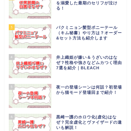
を溺愛した最期のセリフが泣け
る！
3
パクミニョン髪型ポニーテール
（キム秘書）やり方は？オーダー
&セット方法も紹介します
4
井上織姫が嫌い＆うざいのはな
ぜ？性格や強さなどムカつく理由
7選を紹介｜BLEACH
5
夜一の登場シーンは何話？初登場
から猫モード登場回まで紹介！
6
黒崎一護のホロウ化(虚化)はな
ぜ？完全虚化とヴァイザードの違
いも解説！