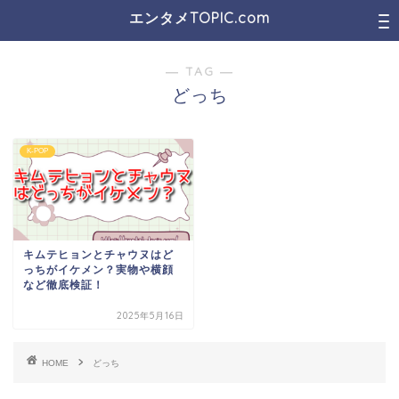
エンタメTOPIC.com
― TAG ―
どっち
K-POP
キムテヒョンとチャウヌはど
っちがイケメン？実物や横顔
など徹底検証！
2025年5月16日
HOME
どっち