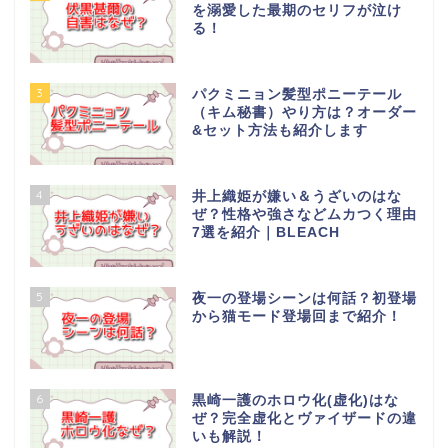
を溺愛した最期のセリフが泣け
る！
3
パクミニョン髪型ポニーテール
（キム秘書）やり方は？オーダー
&セット方法も紹介します
4
井上織姫が嫌い＆うざいのはな
ぜ？性格や強さなどムカつく理由
7選を紹介｜BLEACH
5
夜一の登場シーンは何話？初登場
から猫モード登場回まで紹介！
6
黒崎一護のホロウ化(虚化)はな
ぜ？完全虚化とヴァイザードの違
いも解説！