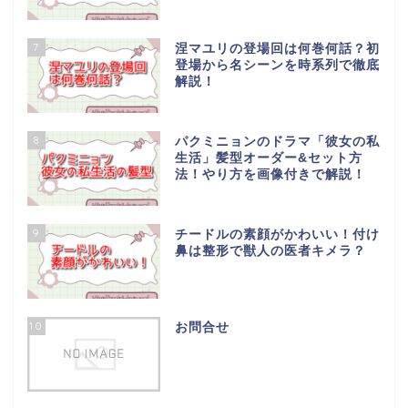
7
涅マユリの登場回は何巻何話？初
登場から名シーンを時系列で徹底
解説！
8
パクミニョンのドラマ「彼女の私
生活」髪型オーダー&セット方
法！やり方を画像付きで解説！
9
チードルの素顔がかわいい！付け
鼻は整形で獣人の医者キメラ？
10
お問合せ