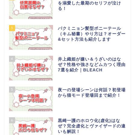
を溺愛した最期のセリフが泣け
る！
3
パクミニョン髪型ポニーテール
（キム秘書）やり方は？オーダー
&セット方法も紹介します
4
井上織姫が嫌い＆うざいのはな
ぜ？性格や強さなどムカつく理由
7選を紹介｜BLEACH
5
夜一の登場シーンは何話？初登場
から猫モード登場回まで紹介！
6
黒崎一護のホロウ化(虚化)はな
ぜ？完全虚化とヴァイザードの違
いも解説！