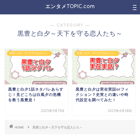
エンタメTOPIC.com
― CATEGORY ―
黒豊と白夕～天下を守る恋人たち～
黒豊と白夕～天下を守る恋人たち～
黒豊と白夕～天下を守る恋人たち～
黒豊と白夕1話ネタバレあらす
黒豊と白夕は実在実話orフィ
じ！見どころは白風夕の危機
クション？史実との違いや時
を救う黒豊息！
代設定を調べてみた！
2025年5月15日
2025年4月28日
HOME
黒豊と白夕～天下を守る恋人たち～