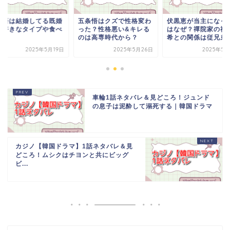
条悟はクズで性格変わ
伏黒恵が当主になったの
五条悟は結婚してる
た？性格悪い&キレる
はなぜ？禪院家の禅院真
者？好きなタイプや
は高専時代から？
希との関係は従兄弟？
物は？
2025年5月26日
2025年5月20日
2025年5
車輪1話ネタバレ＆見どころ！ジュンド
の息子は泥酔して溺死する｜韓国ドラマ
カジノ【韓国ドラマ】1話ネタバレ＆見
どころ！ムシクはチヨンと共にビッグ
ビ...