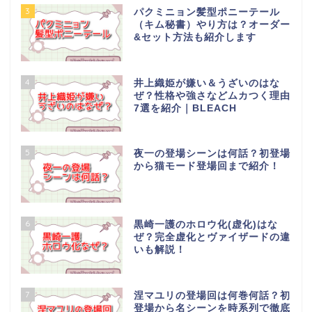
3
パクミニョン髪型ポニーテール
（キム秘書）やり方は？オーダー
&セット方法も紹介します
4
井上織姫が嫌い＆うざいのはな
ぜ？性格や強さなどムカつく理由
7選を紹介｜BLEACH
5
夜一の登場シーンは何話？初登場
から猫モード登場回まで紹介！
6
黒崎一護のホロウ化(虚化)はな
ぜ？完全虚化とヴァイザードの違
いも解説！
7
涅マユリの登場回は何巻何話？初
登場から名シーンを時系列で徹底