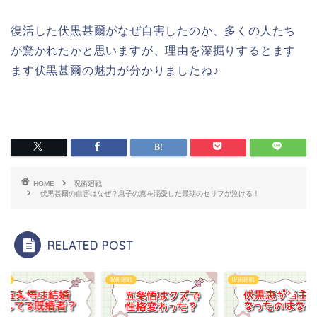
復活した伏黒甚爾がなぜ自害したのか、多くの人たち
が驚かれたかと思いますが、理由を深掘りするとます
ます伏黒甚爾の魅力が分かりましたね♪
HOME
呪術廻戦
伏黒甚爾の自害はなぜ？息子の恵を溺愛した最期のセリフが泣ける！
RELATED POST
廻戦
呪術廻戦
呪術廻戦