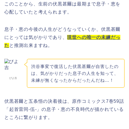
このことから、生前の伏黒甚爾は最期まで息子・恵を
心配していたと考えられます。
息子・恵の今後の人生がどうなっていくか、伏黒甚爾
にとっては気がかりであり、
現世への唯一の未練だっ
た
と推測出来ますね。
渋谷事変で復活した伏黒甚爾が自害したの
は、気がかりだった息子の人生を知って、
ぴよ吉
未練が無くなったからだったんだね…！
伏黒甚爾と五条悟の決着後は、原作コミックス7巻59話
「起首雷同-伍-」の息子・恵の不良時代が描かれている
ところに繋がります。