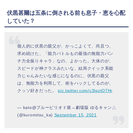
伏黒甚爾は五条に倒される前も息子・恵を心配
していた？
個人的に伏黒の親父が、かっこよくて、尚且つ、
求め続けた、「能力バトルもの最強の無能力パン
チ力全振りキャラ」なの、よかった。大体のが、
スピードが神クラスみたいな、結局クイック系能
力じゃんみたいな感じになるのに、伏黒の親父
は、無能力を利用して、術をハックしてるのが、
クッソ好きだった。
pic.twitter.com/c3lqztO7Hr
— kato@ブルーピリオド展→劇場版 ゆるキャン△
(@kuromitsu_ka)
September 15, 2021