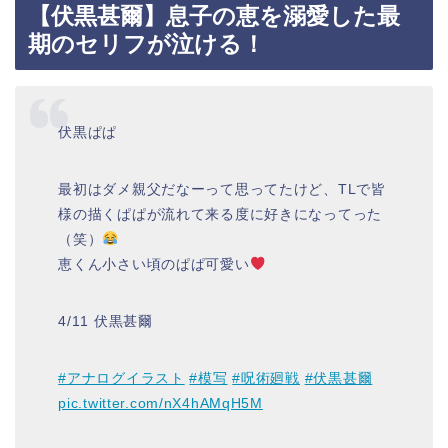
【伏黒甚爾】息子の恵を溺愛した最
期のセリフが泣ける！
伏黒ぱぱ
最初はダメ親父だなーって思ってたけど、TLで皆
様の描くぱぱが流れて来る度に好きになってった
（笑）
恵くん小さい頃のぱぱ可愛い
4/11 伏黒甚爾
#アナログイラスト
#模写
#呪術廻戦
#伏黒甚爾
pic.twitter.com/nX4hAMqH5M