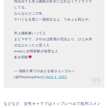
何回みても井上織姫が好きになれなくてイライラ
してる。
なんなんだこの女。
ヤバくなる度に一護頼るなよ、てめぇも戦えや。
井上織姫嫌いって人
まどマギで、さやかは怪我の完治より、ひとみ消
せばよかったと思う人
miwaと吉岡里帆が地雷な人
多分同類
— 地獄の果てのあひる姐さん≒ゴルシ
(@Pikachupikaco)
April 1, 2021
などなど、女性キャラではトップレベルで批判コメン