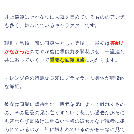
井上織姫はそれなりに人気を集めているもののアンチ
も多く、嫌われているキャラクターです。
現世で黒崎一護の同級生として登場し、最初は
霊能力
がなかった
のですが後に霊能力を開花させ、一護達と
共に戦っていく中で
重要な回復担当
にあたります。
オレンジ色の綺麗な長髪にグラマラスな身体が特徴的
な織姫。
彼女は両親に虐待されて親元を兄によって離れるもの
の、その最愛の兄も亡くすという悲しい過去があるに
も関わらず底抜けに明るい性格の彼女がなぜ読者に嫌
われているのか、誰に嫌われているのかを一緒に見て