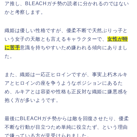
ア推し、BLEACHガチ勢の読者に分かれるのではない
かと考察します。
織姫は優しい性格ですが、優柔不断で天然ぶりっ子と
いう女子の天敵とも言えるキャラクターで、
女性が特
に苦手
意識を持ちやすいため嫌われる傾向にありまし
た。
また、織姫は一応正ヒロインですが、事実上朽木ルキ
アとヒロインの座を争うようなポジションにあるた
め、ルキアとは容姿や性格も正反対な織姫に嫌悪感を
抱く方が多いようです。
最後にBLEACHガチ勢からは敵を回復させたり、優柔
不断な行動が目立つため単純に役立たず、という理由
で嫌っている方が見受けられました。