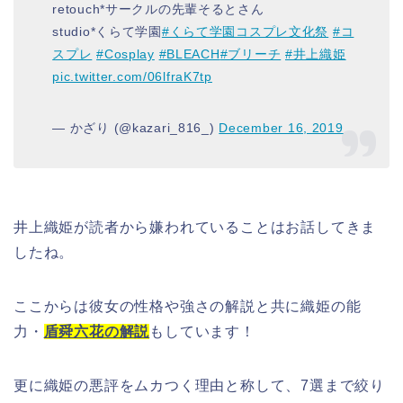
retouch*サークルの先輩そるとさん
studio*くらて学園
#くらて学園コスプレ文化祭
#コ
スプレ
#Cosplay
#BLEACH
#ブリーチ
#井上織姫
pic.twitter.com/06lfraK7tp
— かざり (@kazari_816_)
December 16, 2019
井上織姫が読者から嫌われていることはお話してきま
したね。
ここからは彼女の性格や強さの解説と共に織姫の能
力・
盾舜六花の解説
もしています！
更に織姫の悪評をムカつく理由と称して、7選まで絞り