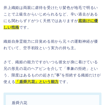
井上織姫は両親に虐待を受けたり髪色が地毛で明るい
ことで上級生からいじめられるなど、辛い過去がある
にも関わらずドがつく天然ではありますが
底抜けに優
しい性格
です。
織姫自身霊能力に目覚める前から元々の運動神経が優
れていて、空手初段という実力の持ち主。
さて、織姫の能力ですがいつも彼女が身に着けている
兄の形見の花のヘアピンを介して「事象の拒絶」とい
う、限度はあるものの起きた”事”を拒絶する織姫だけが
使える
「盾舜六花」という能力
です。
盾舜六花