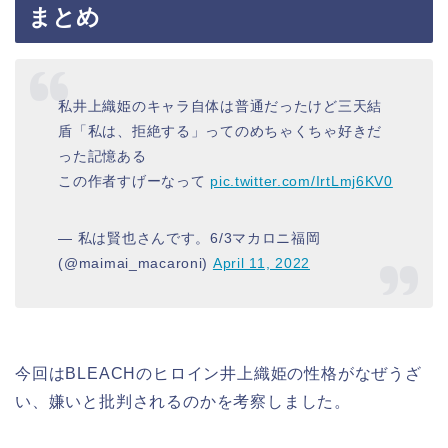
まとめ
私井上織姫のキャラ自体は普通だったけど三天結
盾「私は、拒絶する」ってのめちゃくちゃ好きだ
った記憶ある
この作者すげーなって
pic.twitter.com/IrtLmj6KV0
— 私は賢也さんです。6/3マカロニ福岡
(@maimai_macaroni)
April 11, 2022
今回はBLEACHのヒロイン井上織姫の性格がなぜうざ
い、嫌いと批判されるのかを考察しました。