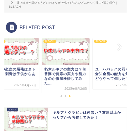
井上織姫が嫌い＆うざいのはなぜ？性格や強さなどムカつく理由7選を紹介｜
BLEACH
RELATED POST
ACH
BLEACH
BLEACH
散井恋次の眉毛はタト
朽木ルキアの実力は？何
ユーハバッハの弱点
ー？刺青は子供からあ
番隊で何席の実力や能力
全知全能の能力を最
？
なのか徹底検証してみ
どうやって倒した？
た...
2025年4月27日
2025年4
2025年8月26日
キルアとクラピカは仲悪い？友達以上か
セリフから考察してみた！