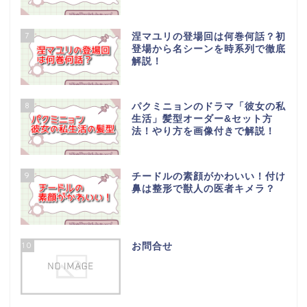
7
涅マユリの登場回は何巻何話？初
登場から名シーンを時系列で徹底
解説！
8
パクミニョンのドラマ「彼女の私
生活」髪型オーダー&セット方
法！やり方を画像付きで解説！
9
チードルの素顔がかわいい！付け
鼻は整形で獣人の医者キメラ？
10
お問合せ