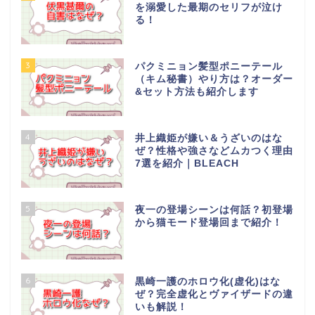
を溺愛した最期のセリフが泣け
る！
3
パクミニョン髪型ポニーテール
（キム秘書）やり方は？オーダー
&セット方法も紹介します
4
井上織姫が嫌い＆うざいのはな
ぜ？性格や強さなどムカつく理由
7選を紹介｜BLEACH
5
夜一の登場シーンは何話？初登場
から猫モード登場回まで紹介！
6
黒崎一護のホロウ化(虚化)はな
ぜ？完全虚化とヴァイザードの違
いも解説！