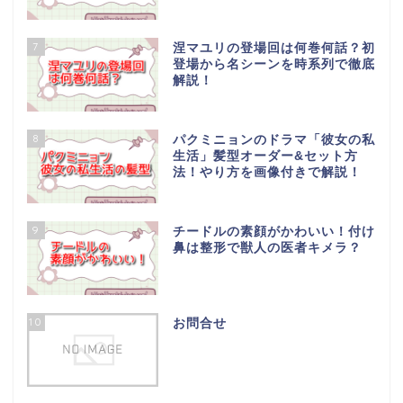
7
涅マユリの登場回は何巻何話？初
登場から名シーンを時系列で徹底
解説！
8
パクミニョンのドラマ「彼女の私
生活」髪型オーダー&セット方
法！やり方を画像付きで解説！
9
チードルの素顔がかわいい！付け
鼻は整形で獣人の医者キメラ？
10
お問合せ