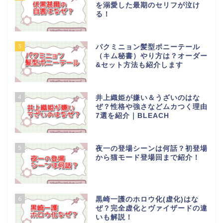
を溺愛した最期のセリフが泣け
る！
3
パクミニョン髪型ポニーテール
（キム秘書）やり方は？オーダー
&セット方法も紹介します
4
井上織姫が嫌い＆うざいのはな
ぜ？性格や強さなどムカつく理由
7選を紹介｜BLEACH
5
夜一の登場シーンは何話？初登場
から猫モード登場回まで紹介！
6
黒崎一護のホロウ化(虚化)はな
ぜ？完全虚化とヴァイザードの違
いも解説！