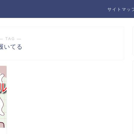
サイトマッ
― TAG ―
履いてる