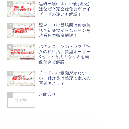
黒崎一護のホロウ化(虚化)
6
はなぜ？完全虚化とヴァイ
ザードの違いも解説！
涅マユリの登場回は何巻何
7
話？初登場から名シーンを
時系列で徹底解説！
パクミニョンのドラマ「彼
8
女の私生活」髪型オーダー
&セット方法！やり方を画
像付きで解説！
チードルの素顔がかわい
9
い！付け鼻は整形で獣人の
医者キメラ？
お問合せ
10