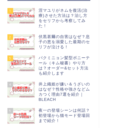
涅マユリがネムを復活(治
1
療)させた方法は？治し方
をセリフから考察してみ
た！
伏黒甚爾の自害はなぜ？息
2
子の恵を溺愛した最期のセ
リフが泣ける！
パクミニョン髪型ポニーテ
3
ール（キム秘書）やり方
は？オーダー&セット方法
も紹介します
井上織姫が嫌い＆うざいの
4
はなぜ？性格や強さなどム
カつく理由7選を紹介｜
BLEACH
夜一の登場シーンは何話？
5
初登場から猫モード登場回
まで紹介！