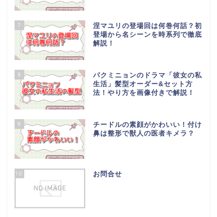
7
涅マユリの登場回は何巻何話？初
登場から名シーンを時系列で徹底
解説！
8
パクミニョンのドラマ「彼女の私
生活」髪型オーダー&セット方
法！やり方を画像付きで解説！
9
チードルの素顔がかわいい！付け
鼻は整形で獣人の医者キメラ？
10
お問合せ