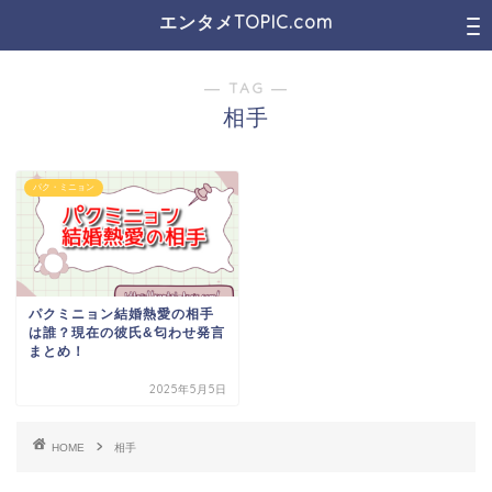
エンタメTOPIC.com
― TAG ―
相手
パク・ミニョン
パクミニョン結婚熱愛の相手
は誰？現在の彼氏&匂わせ発言
まとめ！
2025年5月5日
HOME
相手