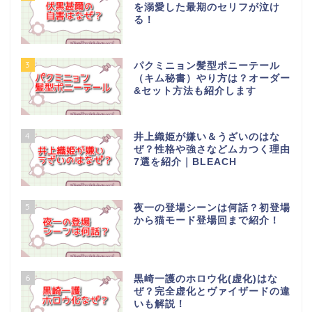
を溺愛した最期のセリフが泣け
る！
3
パクミニョン髪型ポニーテール
（キム秘書）やり方は？オーダー
&セット方法も紹介します
4
井上織姫が嫌い＆うざいのはな
ぜ？性格や強さなどムカつく理由
7選を紹介｜BLEACH
5
夜一の登場シーンは何話？初登場
から猫モード登場回まで紹介！
6
黒崎一護のホロウ化(虚化)はな
ぜ？完全虚化とヴァイザードの違
いも解説！