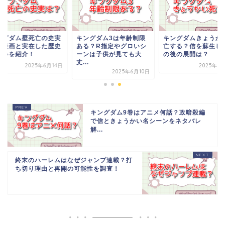
ングダム壁死亡の史実
キングダム3は年齢制限
キングダムきょうか
？漫画と実在した歴史
ある？R指定やグロいシ
亡する？信を蘇生し
違いを紹介！
ーンは子供が見ても大
の後の展開は？
丈...
2025年6月14日
2025年6
2025年6月10日
キングダム9巻はアニメ何話？政暗殺編
で信ときょうかい名シーンをネタバレ
解...
終末のハーレムはなぜジャンプ連載？打
ち切り理由と再開の可能性を調査！