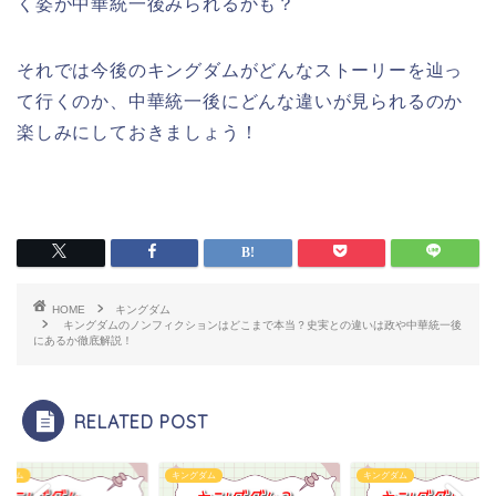
く姿が中華統一後みられるかも？
それでは今後のキングダムがどんなストーリーを辿っ
て行くのか、中華統一後にどんな違いが見られるのか
楽しみにしておきましょう！
HOME
キングダム
キングダムのノンフィクションはどこまで本当？史実との違いは政や中華統一後
にあるか徹底解説！
RELATED POST
グダム
キングダム
キングダム