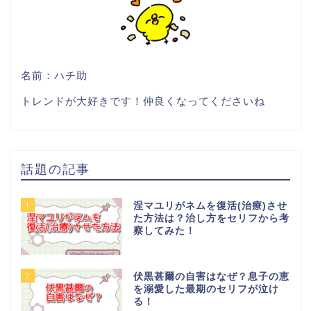
名前：ハチ助
トレンドが大好きです！仲良くなってくださいね
話題の記事
1
涅マユリがネムを復活(治療)させ
た方法は？治し方をセリフから考
察してみた！
2
伏黒甚爾の自害はなぜ？息子の恵
を溺愛した最期のセリフが泣け
る！