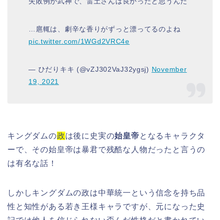
失敗例が武神で、雷土さんは良かったと思うんだ
…扈輒は、劇辛な香りがずっと漂ってるのよね
pic.twitter.com/1WGd2VRC4e
— ひだりキキ (@vZJ302VaJ32ygsj)
November
19, 2021
キングダムの
政
は後に史実の
始皇帝
となるキャラクタ
ーで、その始皇帝は暴君で残酷な人物だったと言うの
は有名な話！
しかしキングダムの政は中華統一という信念を持ち品
性と知性がある若き王様キャラですが、元になった史