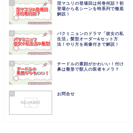
7
涅マユリの登場回は何巻何話？初
登場から名シーンを時系列で徹底
解説！
8
パクミニョンのドラマ「彼女の私
生活」髪型オーダー&セット方
法！やり方を画像付きで解説！
9
チードルの素顔がかわいい！付け
鼻は整形で獣人の医者キメラ？
10
お問合せ