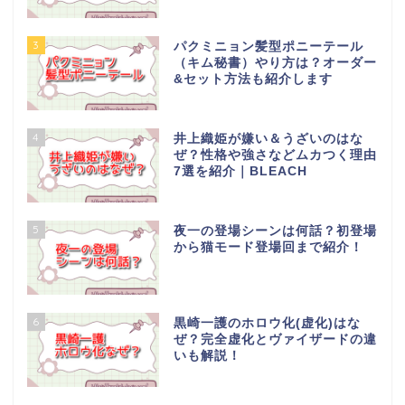
3
パクミニョン髪型ポニーテール
（キム秘書）やり方は？オーダー
&セット方法も紹介します
4
井上織姫が嫌い＆うざいのはな
ぜ？性格や強さなどムカつく理由
7選を紹介｜BLEACH
5
夜一の登場シーンは何話？初登場
から猫モード登場回まで紹介！
6
黒崎一護のホロウ化(虚化)はな
ぜ？完全虚化とヴァイザードの違
いも解説！