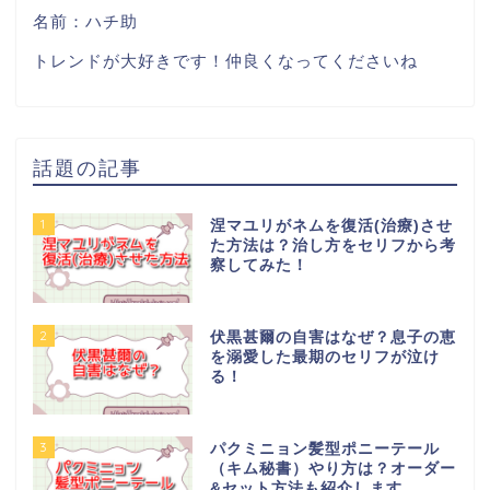
名前：ハチ助
トレンドが大好きです！仲良くなってくださいね
話題の記事
1
涅マユリがネムを復活(治療)させ
た方法は？治し方をセリフから考
察してみた！
2
伏黒甚爾の自害はなぜ？息子の恵
を溺愛した最期のセリフが泣け
る！
3
パクミニョン髪型ポニーテール
（キム秘書）やり方は？オーダー
&セット方法も紹介します