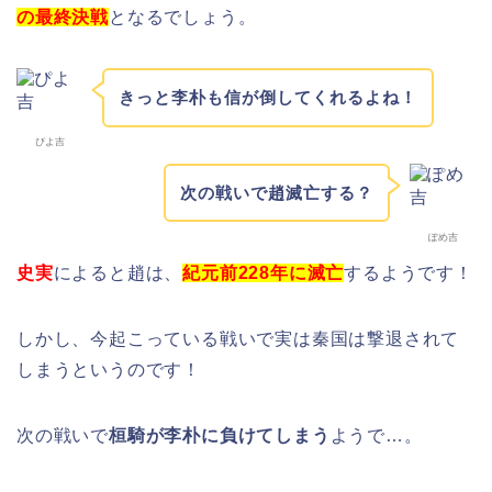
の最終決戦
となるでしょう。
きっと李朴も信が倒してくれるよね！
ぴよ吉
次の戦いで趙滅亡する？
ぽめ吉
史実
によると趙は、
紀元前228年に滅亡
するようです！
しかし、今起こっている戦いで実は秦国は撃退されて
しまうというのです！
次の戦いで
桓騎が李朴に負けてしまう
ようで…。