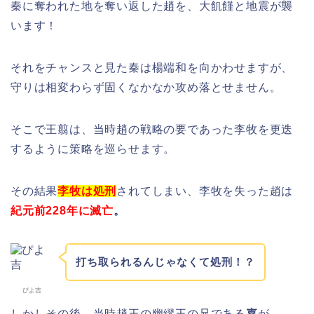
秦に奪われた地を奪い返した趙を、大飢饉と地震が襲
います！
それをチャンスと見た秦は楊端和を向かわせますが、
守りは相変わらず固くなかなか攻め落とせません。
そこで王翦は、当時趙の戦略の要であった李牧を更迭
するように策略を巡らせます。
その結果
李牧は処刑
されてしまい、李牧を失った趙は
紀元前228年に滅亡
。
打ち取られるんじゃなくて処刑！？
ぴよ吉
しかしその後、当時趙王の幽繆王の兄である
嘉
が