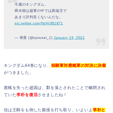
今週のキングダム。
舜水樹は趙軍の中では異端児で
あまり評判良くないんだな。
pic.twitter.com/NzHi3B1871
— 将星 (@syousei_1)
January 19, 2022
キングダム64巻になり、
桓騎軍対扈輒軍の対決に決着
がつきました。
扈輒を失った趙国は、鄴を落とされたことで幽閉され
ていた
李朴を復活
させましたね！
信は王騎をも倒した龐煖を打ち取り、いよいよ
李朴と