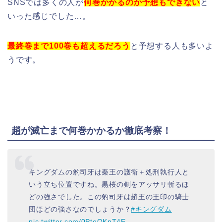
SNSでは多くの人が
何巻かかるのか予想もできない
と
いった感じでした…。
最終巻まで100巻も超えるだろう
と予想する人も多いよ
うです。
趙が滅亡まで何巻かかるか徹底考察！
キングダムの豹司牙は秦王の護衛＋処刑執行人と
いう立ち位置ですね。黒桜の剣をアッサリ斬るほ
どの強さでした。この豹司牙は趙王の王印の騎士
団ほどの強さなのでしょうか？
#キングダム
pic.twitter.com/0PteOKpT4E