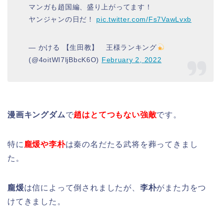
マンガも趙国編、盛り上がってます！
ヤンジャンの日だ！
pic.twitter.com/Fs7VawLvxb
— かける 【生田教】 王様ランキング
(@4oitWI7ljBbcK6O)
February 2, 2022
漫画キングダム
で
趙はとてつもない強敵
です。
特に
龐煖や李朴
は秦の名だたる武将を葬ってきまし
た。
龐煖
は信によって倒されましたが、
李朴
がまた力をつ
けてきました。