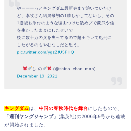
やーーーっとキングダム最新巻まで追いついたけ
ど、李牧さん結局最初の1勝しかしてないし、その
1勝後も添付のような理由つけた舐めプで蒙武や信
を生かしたままにしたせいで
後に数十万の兵を失ってるので趙王キレて処刑に
したがるのもやむなしだと思う。
pic.twitter.com/ygzZfU5FHQ
—
し の
(@shino_chan_man)
December 19, 2021
キングダム
は、
中国の春秋時代を舞台
にしたもので、
「
週刊ヤングジャンプ
」(集英社)の2006年9号から連載
が開始されました。