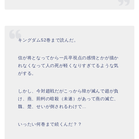
キングダム52巻まで読んだ。
信が将となってから一兵卒視点の感情とかが描か
れなくなって人の死が軽くなりすぎてるような気
がする。
しかし、今対趙戦だがこっから韓が滅んで趙が負
け、燕、荊軻の暗殺（未遂）があって燕の滅亡、
魏、楚、せいが倒されるわけで…
いったい何巻まで続くんだ？？