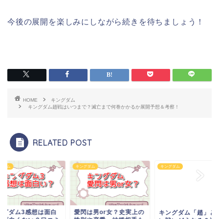
今後の展開を楽しみにしながら続きを待ちましょう！
HOME
キングダム
キングダム趙戦はいつまで？滅亡まで何巻かかるか展開予想＆考察！
RELATED POST
グダム
キングダム
キングダム
ングダム3感想は面白
愛閃は男or女？史実上の
キングダム「趙」と