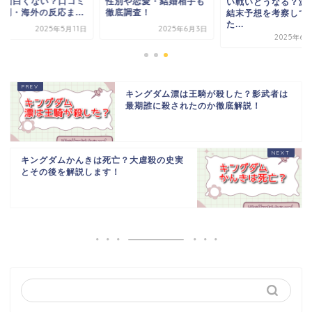
or面白くない？口コミ
性別や恋愛・結婚相手も
い戦いどうなる？滅
評判・海外の反応ま...
徹底調査！
結末予想を考察して
た...
2025年5月11日
2025年6月3日
2025年6月
キングダム漂は王騎が殺した？影武者は
最期誰に殺されたのか徹底解説！
キングダムかんきは死亡？大虐殺の史実
とその後を解説します！