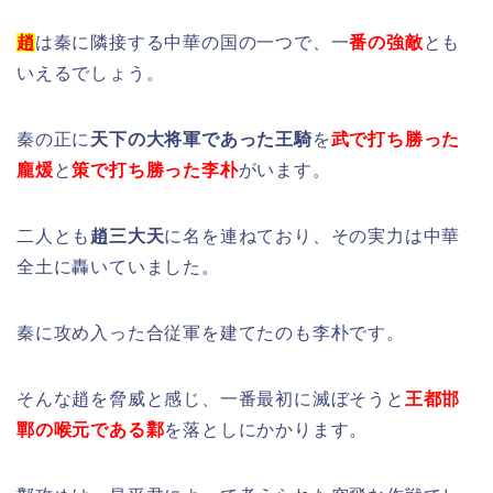
趙
は秦に隣接する中華の国の一つで、一
番の強敵
とも
いえるでしょう。
秦の正に
天下の大将軍であった王騎
を
武で打ち勝った
龐煖
と
策で打ち勝った李朴
がいます。
二人とも
趙三大天
に名を連ねており、その実力は中華
全土に轟いていました。
秦に攻め入った合従軍を建てたのも李朴です。
そんな趙を脅威と感じ、一番最初に滅ぼそうと
王都邯
鄲の喉元である鄴
を落としにかかります。