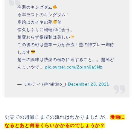
今週のキングダム
今年ラストのキングダム！
扉絵はカイネの夢
笑
信久しぶりに楊端和に会う。
相変わらず楊端和は美しい
この後の戦は壁軍一万が合流！壁の神プレー期待
します
趙王の興味は快楽の極みに達すること。。趙民ど
んまいやで…
pic.twitter.com/ZoInh0a9Nz
— ミルティ (@miltino_)
December 23, 2021
史実での趙滅亡までの流れはわかりましたが、
漫画に
なるとあと何巻くらいかかるのでしょうか？