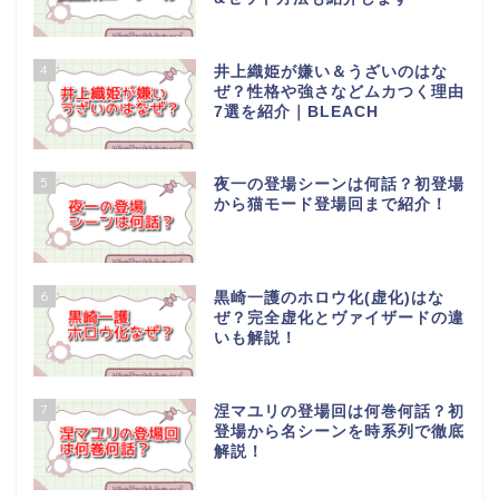
4
井上織姫が嫌い＆うざいのはな
ぜ？性格や強さなどムカつく理由
7選を紹介｜BLEACH
5
夜一の登場シーンは何話？初登場
から猫モード登場回まで紹介！
6
黒崎一護のホロウ化(虚化)はな
ぜ？完全虚化とヴァイザードの違
いも解説！
7
涅マユリの登場回は何巻何話？初
登場から名シーンを時系列で徹底
解説！