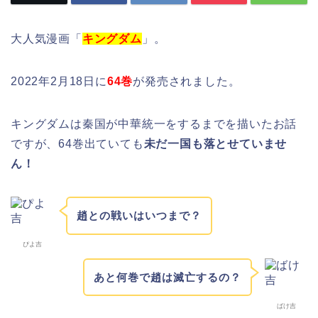
大人気漫画「
キングダム
」。
2022年2月18日に
64巻
が発売されました。
キングダムは秦国が中華統一をするまでを描いたお話
ですが、64巻出ていても
未だ一国も落とせていませ
ん！
趙との戦いはいつまで？
ぴよ吉
あと何巻で趙は滅亡するの？
ばけ吉