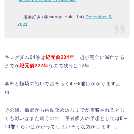
— 漫画好き (@manga_suki_1st)
December 5,
2021
キングダム64巻は
紀元前234年
、趙が完全に滅亡する
までが
紀元前222年
なので残りは12年…。
李朴と桓騎の戦いでおそらく
4～5巻
はかかりますよ
ね。
その後、撤退から再度攻め込むまでが省略されるとし
ても戦いはまだ続くので、筆者個人の予想としては
8～
10巻
くらいはかかってしまいそうな気がします…。