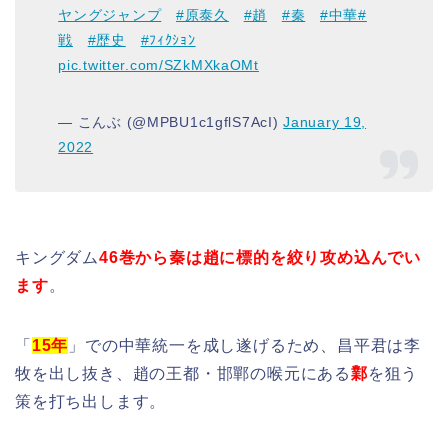
ヤングジャンプ
#原泰久
#趙
#秦
#中華
#
戦
#歴史
#ﾌｨｸｼｮﾝ
pic.twitter.com/SZkMXkaOMt
— こんぶ (@MPBU1c1gflS7AcI)
January 19,
2022
キングダム
46巻から秦は趙に標的を絞り攻め込んでい
ます
。
「
15年
」での中華統一を成し遂げるため、昌平君は李
牧を出し抜き、趙の王都・邯鄲の喉元にある
鄴
を狙う
策を打ち出します。