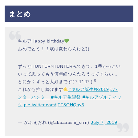
まとめ
キルアHappy birthday
おめでとう！！歳は変わらんけど))
ずっとHUNTER×HUNTERみてきて、1番かっこい
いって思ってもう何年経つんだろうってくらい…
とにかくずっと大好きです( * ॑˘ ॑* ) ⁾⁾
これかも推し続けます
#キルア誕生祭2019
#ハ
ンターハンター
#キルア生誕祭
#キルアゾルディッ
ク
pic.twitter.com/jTT8OHQsy5
— かふぇおれ (@akaaaashi_crrn)
July 7, 2019