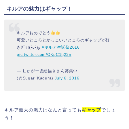
キルアの魅力はギャップ！
キルアおめでとう
可愛いところとかっこいいところのギャップが好
きｸﾞｯ!(•̀ᴗ•́)و ̑̑
#キルア生誕祭2016
pic.twitter.com/OKpC1tj23n
— しゅがー@絵描きさん募集中
(@Sugar_Kagura)
July 6, 2016
キルア最大の魅力はなんと言っても
ギャップ
でしょ
う！