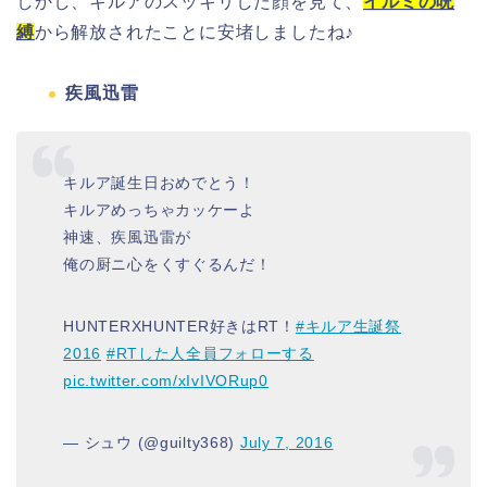
しかし、キルアのスッキリした顔を見て、
イルミの呪
縛
から解放されたことに安堵しましたね♪
疾風迅雷
キルア誕生日おめでとう！
キルアめっちゃカッケーよ
神速、疾風迅雷が
俺の厨ニ心をくすぐるんだ！
HUNTERXHUNTER好きはRT！
#キルア生誕祭
2016
#RTした人全員フォローする
pic.twitter.com/xIvIVORup0
— シュウ (@guilty368)
July 7, 2016