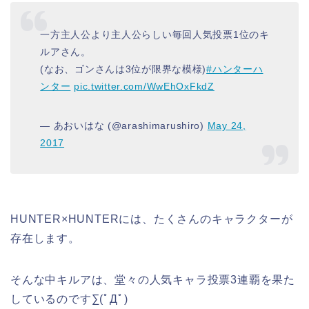
一方主人公より主人公らしい毎回人気投票1位のキ
ルアさん。
(なお、ゴンさんは3位が限界な模様)
#ハンターハ
ンター
pic.twitter.com/WwEhOxFkdZ
— あおいはな (@arashimarushiro)
May 24,
2017
HUNTER×HUNTERには、たくさんのキャラクターが
存在します。
そんな中キルアは、堂々の
人気キャラ投票3連覇
を果た
しているのです∑(ﾟДﾟ)