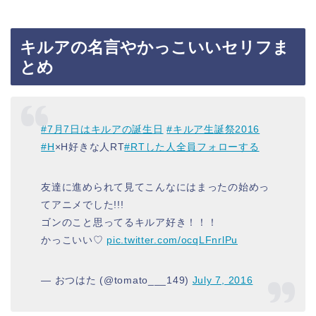
キルアの名言やかっこいいセリフま
とめ
#7月7日はキルアの誕生日
#キルア生誕祭2016
#H
×H好きな人RT
#RTした人全員フォローする
友達に進められて見てこんなにはまったの始めっ
てアニメでした!!!
ゴンのこと思ってるキルア好き！！！
かっこいい♡
pic.twitter.com/ocqLFnrlPu
— おつはた (@tomato___149)
July 7, 2016