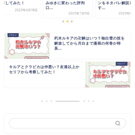
ゆきに変わった評判
ンをネタバレ解説しま
ら考察してみた！
.
す...
2025年4
2025年7月9日
2025年6月24日
朽木ルキアの卍解はいつ？袖白雪の技を
解放してから月白まで漫画の何巻か時
系...
キルアとクラピカは仲悪い？友達以上か
セリフから考察してみた！