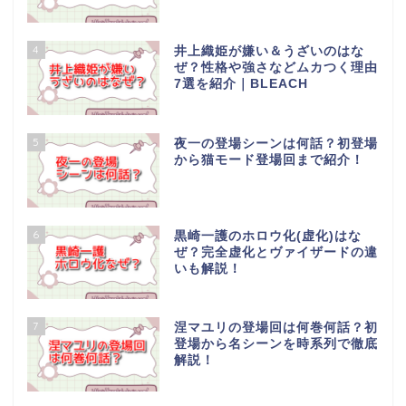
4
井上織姫が嫌い＆うざいのはな
ぜ？性格や強さなどムカつく理由
7選を紹介｜BLEACH
5
夜一の登場シーンは何話？初登場
から猫モード登場回まで紹介！
6
黒崎一護のホロウ化(虚化)はな
ぜ？完全虚化とヴァイザードの違
いも解説！
7
涅マユリの登場回は何巻何話？初
登場から名シーンを時系列で徹底
解説！