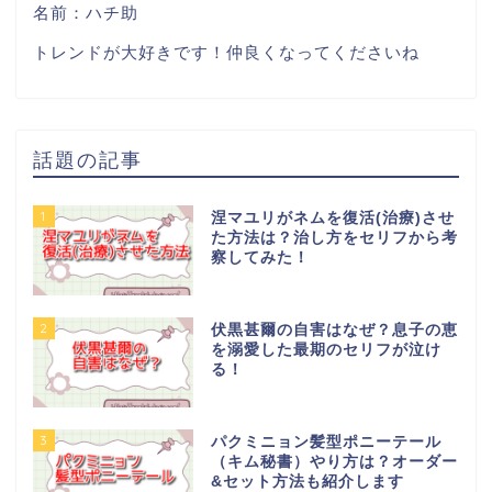
名前：ハチ助
トレンドが大好きです！仲良くなってくださいね
話題の記事
1
涅マユリがネムを復活(治療)させ
た方法は？治し方をセリフから考
察してみた！
2
伏黒甚爾の自害はなぜ？息子の恵
を溺愛した最期のセリフが泣け
る！
3
パクミニョン髪型ポニーテール
（キム秘書）やり方は？オーダー
&セット方法も紹介します