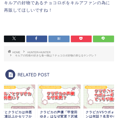
キルアの好物であるチョコロボをキルアファンの為に
再販してほしいですね！
HOME
HUNTER×HUNTER
キルアの性格や好きな食べ物は？チョコロボ好物の単なるヤンデレ？
RELATED POST
TER×HUNTER
HUNTER×HUNTER
HUNTER×HUNTER
ラピカの声優「甲斐田
クラピカVSウボォーギ
キルアとクラピカは
き」はなぜ変更？沢城
ンは何話？名言や名シー
い？友達以上かセリ