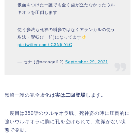
仮面をつけた一護でも全く歯が立たなかったウル
キオラを圧倒します
使う歩法も死神の瞬歩ではなくアランカルの使う
歩法・響転(ｿﾆｰﾄﾞ)になってます
pic.twitter.com/tC3NIjtYkC
— セナ (@neongai12)
September 29, 2021
黒崎一護の完全虚化は
実は二回登場します。
一度目は350話のウルキオラ戦、死神姿の時に圧倒的に
強いウルキオラに胸に孔を空けられて、意識がない状
態で発動。