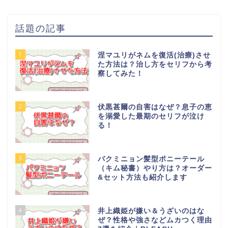
話題の記事
1
涅マユリがネムを復活(治療)させ
た方法は？治し方をセリフから考
察してみた！
2
伏黒甚爾の自害はなぜ？息子の恵
を溺愛した最期のセリフが泣け
る！
3
パクミニョン髪型ポニーテール
（キム秘書）やり方は？オーダー
&セット方法も紹介します
4
井上織姫が嫌い＆うざいのはな
ぜ？性格や強さなどムカつく理由