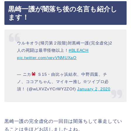
黒崎一護が闇落ち後の名言も紹介し
ます！
ウルキオラ(帰刃第２段階)対黒崎一護(完全虚化)2
人の死闘は最早怪物以上！
#BLEACH
pic.twitter.com/xevVNMUXaO
— ニカ
Ｓ15・由比ヶ浜結衣、中野四葉、チ
ノ、ココアちゃん、マイキー推し ※ツイプロ必
須！ (@wLXVZvYCrWY2ZOf)
January 2, 2020
黒崎一護の完全虚化の一回目は闇落ちして暴走してい
ることは先ほどお話しましたよね。