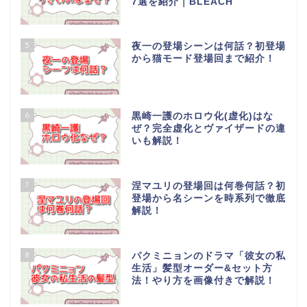
7選を紹介｜BLEACH
5
夜一の登場シーンは何話？初登場
から猫モード登場回まで紹介！
6
黒崎一護のホロウ化(虚化)はな
ぜ？完全虚化とヴァイザードの違
いも解説！
7
涅マユリの登場回は何巻何話？初
登場から名シーンを時系列で徹底
解説！
8
パクミニョンのドラマ「彼女の私
生活」髪型オーダー&セット方
法！やり方を画像付きで解説！