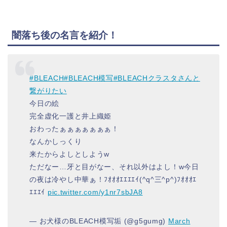
闇落ち後の名言を紹介！
#BLEACH
#BLEACH模写
#BLEACHクラスタさんと
繋がりたい
今日の絵
完全虚化一護と井上織姫
おわったぁぁぁぁぁぁぁ！
なんかしっくり
来たからよしとしようw
ただなー…牙と目がなー、それ以外はよし！w今日
の夜は冷やし中華ぁ！ﾌｵｵｵｴｴｴｴｲ(^q^三^p^)ﾌｵｵｵｴ
ｴｴｴｲ
pic.twitter.com/y1nr7sbJA8
— お犬様のBLEACH模写垢 (@g5gumg)
March