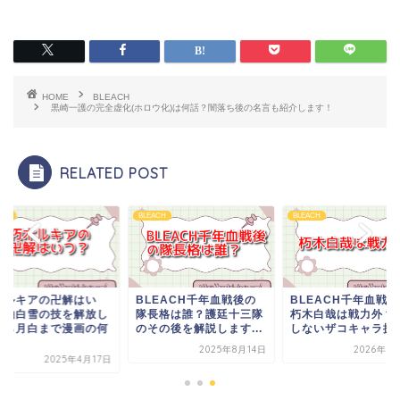
HOME
BLEACH
黒崎一護の完全虚化(ホロウ化)は何話？闇落ち後の名言も紹介します！
RELATED POST
ACH
BLEACH
BLEACH
木ルキアの卍解はい
BLEACH千年血戦後の
BLEACH千年血戦
？袖白雪の技を解放し
隊長格は誰？護廷十三隊
朽木白哉は戦力外？
から月白まで漫画の何
のその後を解説します...
しないザコキャラ扱い.
.
2025年8月14日
2026年1
2025年4月17日