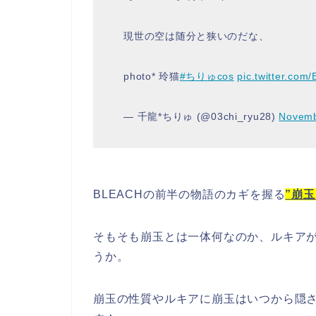
現世の空は随分と狭いのだな、
photo* 玲猫
#ちりゅcos
pic.twitter.co
— 千龍*ちりゅ (@03chi_ryu28)
Novemb
BLEACHの前半の物語のカギを握る
”崩玉
そもそも崩玉とは一体何なのか、ルキア
うか。
崩玉の性質やルキアに崩玉はいつから隠