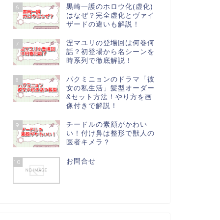
黒崎一護のホロウ化(虚化)
6
はなぜ？完全虚化とヴァイ
ザードの違いも解説！
涅マユリの登場回は何巻何
7
話？初登場から名シーンを
時系列で徹底解説！
パクミニョンのドラマ「彼
8
女の私生活」髪型オーダー
&セット方法！やり方を画
像付きで解説！
チードルの素顔がかわい
9
い！付け鼻は整形で獣人の
医者キメラ？
お問合せ
10