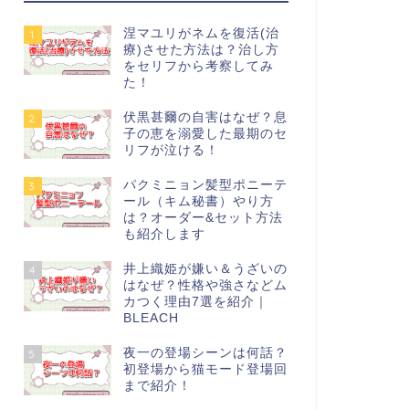
涅マユリがネムを復活(治
1
療)させた方法は？治し方
をセリフから考察してみ
た！
伏黒甚爾の自害はなぜ？息
2
子の恵を溺愛した最期のセ
リフが泣ける！
パクミニョン髪型ポニーテ
3
ール（キム秘書）やり方
は？オーダー&セット方法
も紹介します
井上織姫が嫌い＆うざいの
4
はなぜ？性格や強さなどム
カつく理由7選を紹介｜
BLEACH
夜一の登場シーンは何話？
5
初登場から猫モード登場回
まで紹介！