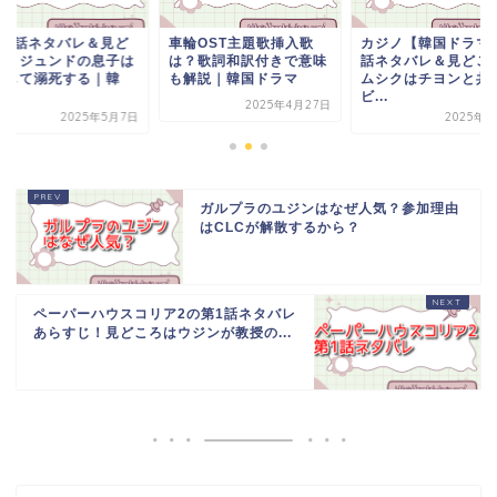
輪OST主題歌挿入歌
カジノ【韓国ドラマ】1
車輪1話ネタバレ＆
？歌詞和訳付きで意味
話ネタバレ＆見どころ！
ころ！ジュンドの息
解説｜韓国ドラマ
ムシクはチヨンと共に
泥酔して溺死する｜
ビ...
国...
2025年4月27日
2025年5月8日
2025年5
ガルプラのユジンはなぜ人気？参加理由
はCLCが解散するから？
ペーパーハウスコリア2の第1話ネタバレ
あらすじ！見どころはウジンが教授の...