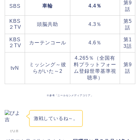
第9
車輪
4.4％
SBS
話
KBS
第5
頭脳共助
4.3％
２TV
話
KBS
第1
カーテンコール
4.6％
２TV
3話
4.265％（全国有
ミッシング～彼
料プラットフォー
第9
tvN
らがいた～2
ム登録世帯基準視
話
聴率）
※参考「ニールセンメディアコリア」
激戦しているね～。
ぴよ吉