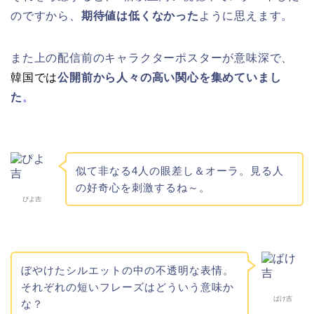
のですから、
期待値は低くなかった
ように思えます。
また上の配信前のキャラクターポスターが意味深で、
韓国では
公開前から人々の高い関心を集めていまし
た
。
似て非なる4人の眼差し＆オーラ。見る人
の好奇心を刺激するね～。
ぴよ吉
ぼやけたシルエットの中の不透明な表情。
それぞれの短いフレーズはどういう意味か
ばけ吉
な？