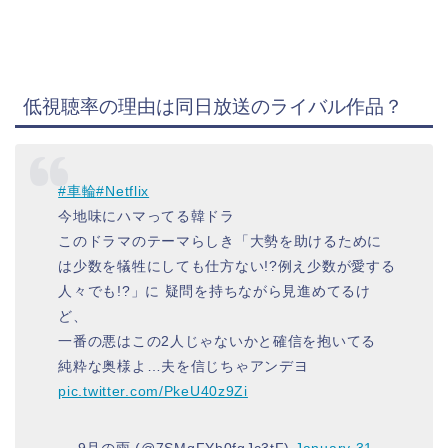
低視聴率の理由は同日放送のライバル作品？
#車輪
#Netflix
今地味にハマってる韓ドラ
このドラマのテーマらしき「大勢を助けるために
は少数を犠牲にしても仕方ない!?例え少数が愛する
人々でも!?」に 疑問を持ちながら見進めてるけ
ど、
一番の悪はこの2人じゃないかと確信を抱いてる
純粋な奥様よ…夫を信じちゃアンデヨ
pic.twitter.com/PkeU40z9Zi
— 9月の雨 (@7SMqFYh0fgJc3tF)
January 31,