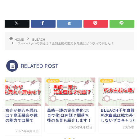
HOME
BLEACH
ユーハバッハの弱点は？全知全能の能力を最後はどうやって倒した？
RELATED POST
ACH
BLEACH
BLEACH
崎一護の完全虚化(ホ
BLEACH千年血戦篇の
藍染惣右介が剣八を
ウ化)は何話？闇落ち
朽木白哉は戦力外？活躍
た理由は？崩玉融合
の名言も紹介します！
しないザコキャラ扱い...
花水月の能力では勝
な...
2025年4月12日
2026年1月12日
2025年4