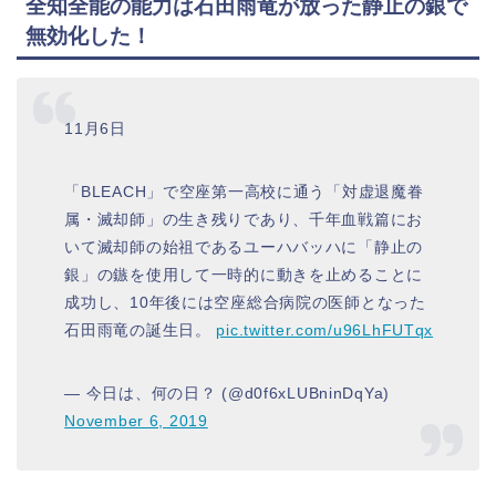
全知全能の能力は石田雨竜が放った静止の銀で
無効化した！
11月6日
「BLEACH」で空座第一高校に通う「対虚退魔眷
属・滅却師」の生き残りであり、千年血戦篇にお
いて滅却師の始祖であるユーハバッハに「静止の
銀」の鏃を使用して一時的に動きを止めることに
成功し、10年後には空座総合病院の医師となった
石田雨竜の誕生日。
pic.twitter.com/u96LhFUTqx
— 今日は、何の日？ (@d0f6xLUBninDqYa)
November 6, 2019