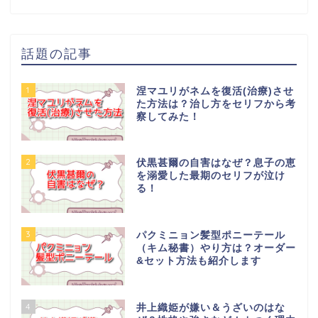
話題の記事
1
涅マユリがネムを復活(治療)させ
た方法は？治し方をセリフから考
察してみた！
2
伏黒甚爾の自害はなぜ？息子の恵
を溺愛した最期のセリフが泣け
る！
3
パクミニョン髪型ポニーテール
（キム秘書）やり方は？オーダー
&セット方法も紹介します
4
井上織姫が嫌い＆うざいのはな