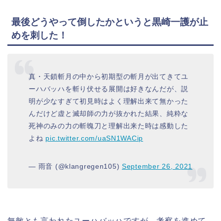
最後どうやって倒したかというと黒崎一護が止
めを刺した！
真・天鎖斬月の中から初期型の斬月が出てきてユ
ーハバッハを斬り伏せる展開は好きなんだが、説
明が少なすぎて初見時はよく理解出来て無かった
んだけど虚と滅却師の力が抜かれた結果、純粋な
死神のみの力の斬魄刀と理解出来た時は感動した
よね
pic.twitter.com/uaSN1WACip
— 雨音 (@klangregen105)
September 26, 2021
無敵とも言われたユーハバッハですが、考察を進めて