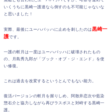
いくうちに黒崎一護達なら倒すのも不可能じゃないな
と思いました！
黒崎一
実際、最後にユーハバッハに止めを刺したのは
護
です。
一護の斬月は一度はユーハバッハに破壊されたもの
の、月島秀九郎が「ブック・オブ・ジ・エンド」を使
い修復。
これは過去を改変するというとんでもない能力。
復活バージョンの斬月を握りしめ、阿散井恋次や藍染
惣右介と協力しながら再びラスボスと対峙する黒崎一
護。