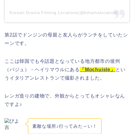
Korean Drama Filming Locations(@kdramalocation)がシェアした投稿
第2話でドンジンの母親と友人らがランチをしていたシ
ーンです。
ここは韓国でも今話題となっている地方都市の坡州
（パジュ）・ヘイリマウルにある
「Mochuisle」
とい
うイタリアンレストランで撮影されました。
レンガ造りの建物で、外観からとってもオシャレなん
ですよ♪
素敵な場所♪行ってみた～い！