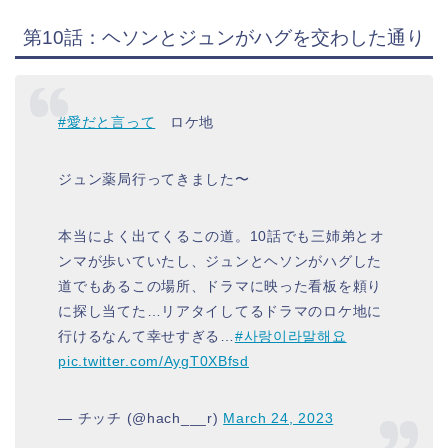
第10話：ヘソンとジュンがハグを交わした通り
#愛だと言って
ロケ地
ジュン薬局行ってきました〜
本当によく出てくるこの道。10話でも三姉弟とオ
ンマが歩いていたし、ジュンとヘソンがハグした
道でもあるこの場所、ドラマに映った看板を頼り
に探し当てた…リアタイしてるドラマのロケ地に
行けるなんて幸せすぎる…
#사랑이라말해요
pic.twitter.com/AygT0XBfsd
— チッチ (@hach___r)
March 24, 2023