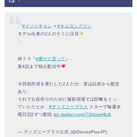
⋰
#イソンギョン
×
#キムヨングァン
モデル出身の2人のケミに注目
⋱
韓ドラ『
#愛だと言って
』
第4話まで独占配信中
今回初共演を果たした2人だが、実は以前から親交
あり。
それでも役作りのために撮影現場では距離をとっ
ていただとか…
#ディズニープラス
スターで毎週水
曜日2話ずつ配信
pic.twitter.com/7ShIpwHbi6
— ディズニープラス公式 (@DisneyPlusJP)