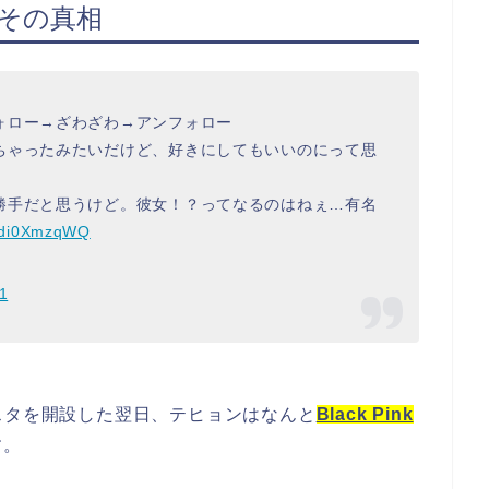
その真相
ォロー→ざわざわ→アンフォロー
ちゃったみたいだけど、好きにしてもいいのにって思
勝手だと思うけど。彼女！？ってなるのはねぇ…有名
/mdi0XmzqWQ
1
スタを開設した翌日、テヒョンはなんと
Black Pink
す。