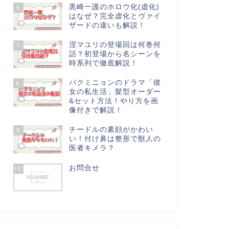
黒崎一護のホロウ化(虚化)
6
はなぜ？完全虚化とヴァイ
ザードの違いも解説！
涅マユリの登場回は何巻何
7
話？初登場から名シーンを
時系列で徹底解説！
パクミニョンのドラマ「彼
8
女の私生活」髪型オーダー
&セット方法！やり方を画
像付きで解説！
チードルの素顔がかわい
9
い！付け鼻は整形で獣人の
医者キメラ？
お問合せ
10