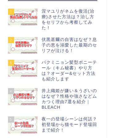
涅マユリがネムを復活(治
1
療)させた方法は？治し方
をセリフから考察してみ
た！
伏黒甚爾の自害はなぜ？息
2
子の恵を溺愛した最期のセ
リフが泣ける！
パクミニョン髪型ポニーテ
3
ール（キム秘書）やり方
は？オーダー&セット方法
も紹介します
井上織姫が嫌い＆うざいの
4
はなぜ？性格や強さなどム
カつく理由7選を紹介｜
BLEACH
夜一の登場シーンは何話？
5
初登場から猫モード登場回
まで紹介！