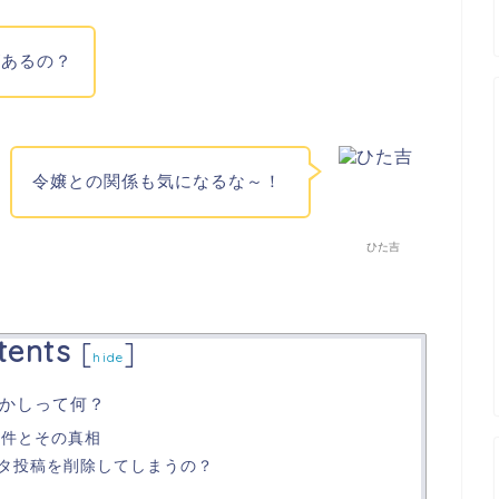
があるの？
令嬢との関係も気になるな～！
ひた吉
tents
[
]
hide
かしって何？
事件とその真相
タ投稿を削除してしまうの？