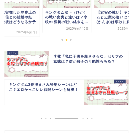
ングダム肥下（ひか）
【宜安の戦い】キングダ
羌瘣は実在した歴史
戦い史実と違いは？李
ムと史実の違いは？桓騎
人物！信との結婚や
s桓騎の戦い結末を...
(かんき)は李牧に負け...
娠・最後はどうなる
想...
2025年6月15日
2025年5月15日
2025年6
李牧「私に子供を殺させるな」セリフの
意味は？信が息子の可能性もある？
キングダム2長澤まさみ登場シーンはど
こ？エロかっこいい戦闘シーンも解説！