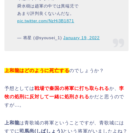
舜水樹は趙軍の中では異端児で
あまり評判良くないんだな。
pic.twitter.com/NzHi3B1871
— 将星 (@syousei_1)
January 19, 2022
上和龍はどのように死亡する
のでしょうか？
予想としては
戦場で秦国の将軍に打ち取られる
か、
李
牧の処刑に反対して一緒に処刑される
かだと思うので
すが…。
上和龍
は青歌城の将軍ということですが、青歌城には
すでに
司馬尚(しばしょう)
という将軍がいましたよね？