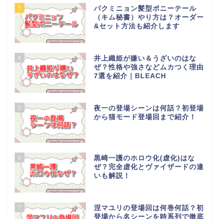
3
パクミニョン髪型ポニーテール
（キム秘書）やり方は？オーダー
&セット方法も紹介します
4
井上織姫が嫌い＆うざいのはな
ぜ？性格や強さなどムカつく理由
7選を紹介｜BLEACH
5
夜一の登場シーンは何話？初登場
から猫モード登場回まで紹介！
6
黒崎一護のホロウ化(虚化)はな
ぜ？完全虚化とヴァイザードの違
いも解説！
7
涅マユリの登場回は何巻何話？初
登場から名シーンを時系列で徹底