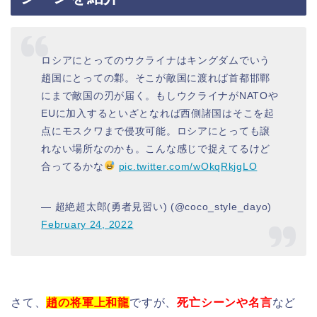
ロシアにとってのウクライナはキングダムでいう
趙国にとっての鄴。そこが敵国に渡れば首都邯鄲
にまで敵国の刃が届く。もしウクライナがNATOや
EUに加入するといざとなれば西側諸国はそこを起
点にモスクワまで侵攻可能。ロシアにとっても譲
れない場所なのかも。こんな感じで捉えてるけど
合ってるかな
pic.twitter.com/wOkqRkjgLO
— 超絶超太郎(勇者見習い) (@coco_style_dayo)
February 24, 2022
さて、
趙の将軍上和龍
ですが、
死亡シーンや名言
など