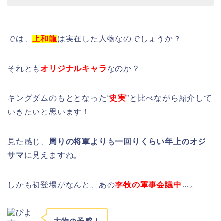
では、
上和龍
は実在した人物なのでしょうか？
それとも
オリジナルキャラ
なのか？
キングダムのもととなった“
史実
”と比べながら紹介して
いきたいと思います！
見た感じ、
周りの将軍よりも一回りくらい年上のオジ
サマ
に見えますね。
しかも初登場がなんと、あの
李牧の軍事会議
中
…。
大物の予感！