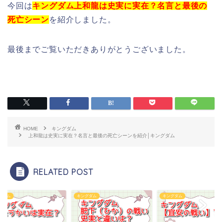
今回は
キングダム上和龍は史実に実在？名言と最後の
死亡シーン
を紹介しました。
最後までご覧いただきありがとうございました。
HOME
キングダム
上和龍は史実に実在？名言と最後の死亡シーンを紹介│キングダム
RELATED POST
グダム
キングダム
キングダム