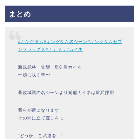
まとめ
#キングダム
#キングダム名シーン
#キングダムセブ
ンフラッグス
#ナナフラ
#カイネ
新規武将 覚醒 星6 盾カイネ
〜趙に咲く華〜
蕞攻城戦の名シーンより覚醒カイネは盾兵採用…
我らが盾になります
その間に立て直しをっ
“どうか ご武運を…”