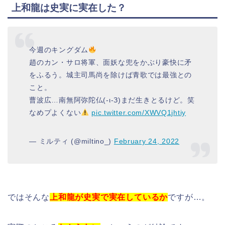
上和龍は史実に実在した？
今週のキングダム
趙のカン・サロ将軍、面妖な兜をかぶり豪快に矛
をふるう。城主司馬尚を除けば青歌では最強との
こと。
曹波広…南無阿弥陀仏(-ι-З)まだ生きとるけど。笑
なめプよくない
pic.twitter.com/XWVQ1jhtiy
— ミルティ (@miltino_)
February 24, 2022
ではそんな
上和龍が史実で実在しているか
ですが…。