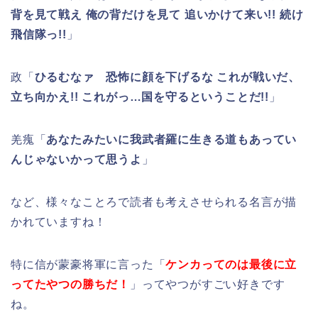
背を見て戦え 俺の背だけを見て 追いかけて来い!! 続け
飛信隊っ!!
」
政「
ひるむなァ 恐怖に顔を下げるな これが戦いだ、
立ち向かえ!! これがっ…国を守るということだ!!
」
羌瘣「
あなたみたいに我武者羅に生きる道もあってい
んじゃないかって思うよ
」
など、様々なことろで読者も考えさせられる名言が描
かれていますね！
特に信が蒙豪将軍に言った「
ケ
ンカってのは最後に立
ってたやつの勝ちだ！
」ってやつがすごい好きです
ね。