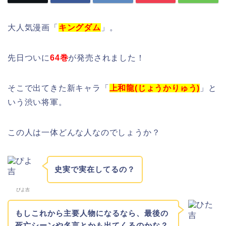
大人気漫画「
キングダム
」。
先日ついに
64巻
が発売されました！
そこで出てきた新キャラ「
上和龍(じょうかりゅう)
」と
いう渋い将軍。
この人は一体どんな人なのでしょうか？
史実で実在してるの？
ぴよ吉
もしこれから主要人物になるなら、最後の
死亡シーンや名言とかも出てくるのかな？