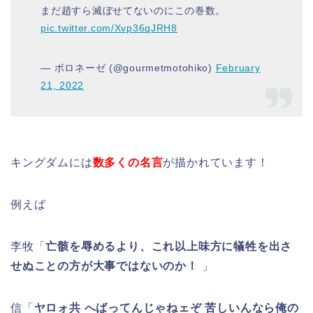
まだ趙すら滅ぼせてないのにこの巻数。
pic.twitter.com/Xvp36qJRH8
— ボロネーゼ (@gourmetmotohiko)
February
21, 2022
キングダムには
数多くの名言
が描かれています！
例えば
李牧「
亡骸を辱めるより、これ以上味方に犠牲を出さ
せぬことの方が大事ではないのか！
」
信「
ヤロォ共 へばってんじゃねェぞ 苦しいんなら俺の