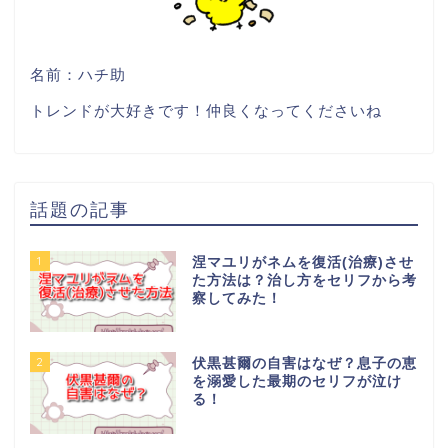
名前：ハチ助
トレンドが大好きです！仲良くなってくださいね
話題の記事
1
涅マユリがネムを復活(治療)させ
た方法は？治し方をセリフから考
察してみた！
2
伏黒甚爾の自害はなぜ？息子の恵
を溺愛した最期のセリフが泣け
る！