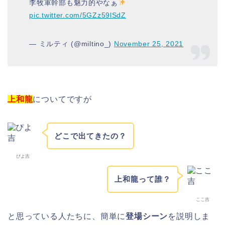
李牧軍幹部も魅力的やなぁ
pic.twitter.com/5GZz59lSdZ
— ミルティ (@miltino_)
November 25, 2021
上和龍
についてですが
どこで出てきたの？
ぴよ吉
上和龍って誰？
ここ吉
と思っている人たちに、簡単に
登場シーン
を説明しま