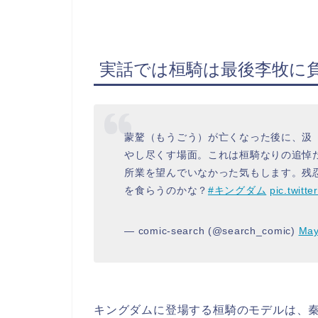
実話では桓騎は最後李牧に
蒙驁（もうごう）が亡くなった後に、汲
やし尽くす場面。これは桓騎なりの追悼
所業を望んでいなかった気もします。残
を食らうのかな？
#キングダム
pic.twitt
— comic-search (@search_comic)
May
キングダムに登場する桓騎のモデルは、