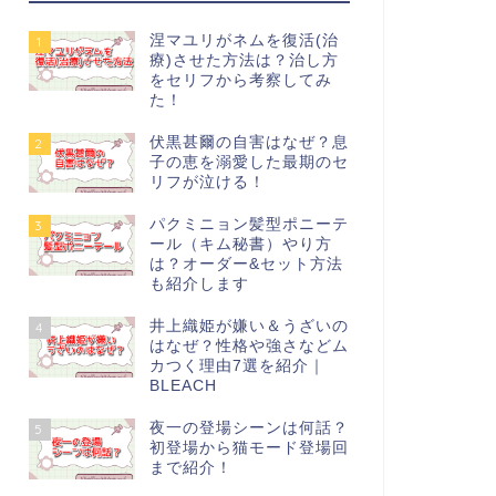
涅マユリがネムを復活(治
1
療)させた方法は？治し方
をセリフから考察してみ
た！
伏黒甚爾の自害はなぜ？息
2
子の恵を溺愛した最期のセ
リフが泣ける！
パクミニョン髪型ポニーテ
3
ール（キム秘書）やり方
は？オーダー&セット方法
も紹介します
井上織姫が嫌い＆うざいの
4
はなぜ？性格や強さなどム
カつく理由7選を紹介｜
BLEACH
夜一の登場シーンは何話？
5
初登場から猫モード登場回
まで紹介！