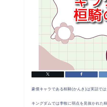
豪傑キャラである桓騎(かんき)は実話で
キングダムでは李牧に弱点を見抜かれた桓