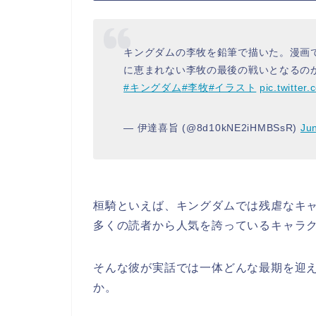
キングダムの李牧を鉛筆で描いた。漫画
に恵まれない李牧の最後の戦いとなるの
#キングダム
#李牧
#イラスト
pic.twitter
— 伊達喜旨 (@8d10kNE2iHMBSsR)
Ju
桓騎といえば、キングダムでは残虐なキ
多くの読者から人気を誇っているキャラ
そんな彼が実話では一体どんな最期を迎
か。