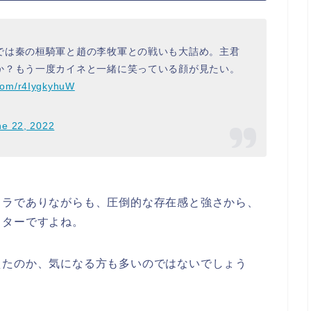
では秦の桓騎軍と趙の李牧軍との戦いも大詰め。主君
か？もう一度カイネと一緒に笑っている顔が見たい。
.com/r4IygkyhuW
ne 22, 2022
ャラでありながらも、圧倒的な存在感と強さから、
クターですよね。
えたのか、気になる方も多いのではないでしょう