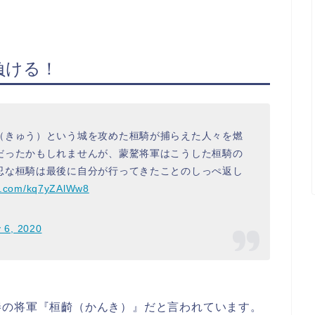
負ける！
（きゅう）という城を攻めた桓騎が捕らえた人々を燃
だったかもしれませんが、蒙驁将軍はこうした桓騎の
忍な桓騎は最後に自分が行ってきたことのしっぺ返し
er.com/kq7yZAlWw8
 6, 2020
秦の将軍『桓齮（かんき）』だと言われています。