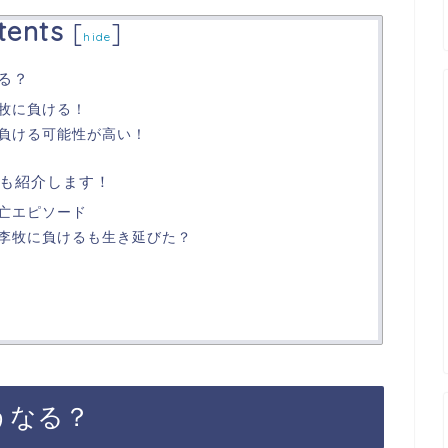
tents
[
]
hide
る？
牧に負ける！
負ける可能性が高い！
も紹介します！
亡エピソード
李牧に負けるも生き延びた？
うなる？