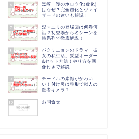
黒崎一護のホロウ化(虚化)
6
はなぜ？完全虚化とヴァイ
ザードの違いも解説！
涅マユリの登場回は何巻何
7
話？初登場から名シーンを
時系列で徹底解説！
パクミニョンのドラマ「彼
8
女の私生活」髪型オーダー
&セット方法！やり方を画
像付きで解説！
チードルの素顔がかわい
9
い！付け鼻は整形で獣人の
医者キメラ？
お問合せ
10