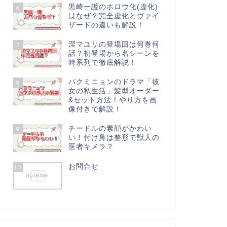
黒崎一護のホロウ化(虚化)
6
はなぜ？完全虚化とヴァイ
ザードの違いも解説！
涅マユリの登場回は何巻何
7
話？初登場から名シーンを
時系列で徹底解説！
パクミニョンのドラマ「彼
8
女の私生活」髪型オーダー
&セット方法！やり方を画
像付きで解説！
チードルの素顔がかわい
9
い！付け鼻は整形で獣人の
医者キメラ？
お問合せ
10