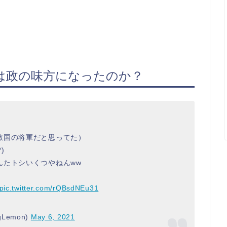
は政の味方になったのか？
敵国の将軍だと思ってた）
)
んたトシいくつやねんww
pic.twitter.com/rQBsdNEu31
gLemon)
May 6, 2021