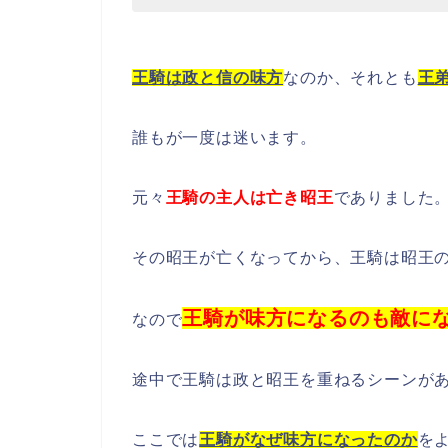
王騎は政と信の味方
なのか、それとも
王
誰もが一度は迷います。
元々
王騎の主人は亡き昭王
でありました
その昭王が亡くなってから、王騎は昭王
王騎が味方になるのも敵に
なので
途中で王騎は政と昭王を重ねるシーンが
ここでは
王騎がなぜ味方になったのか
を