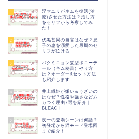
涅マユリがネムを復活(治
1
療)させた方法は？治し方
をセリフから考察してみ
た！
伏黒甚爾の自害はなぜ？息
2
子の恵を溺愛した最期のセ
リフが泣ける！
パクミニョン髪型ポニーテ
3
ール（キム秘書）やり方
は？オーダー&セット方法
も紹介します
井上織姫が嫌い＆うざいの
4
はなぜ？性格や強さなどム
カつく理由7選を紹介｜
BLEACH
夜一の登場シーンは何話？
5
初登場から猫モード登場回
まで紹介！