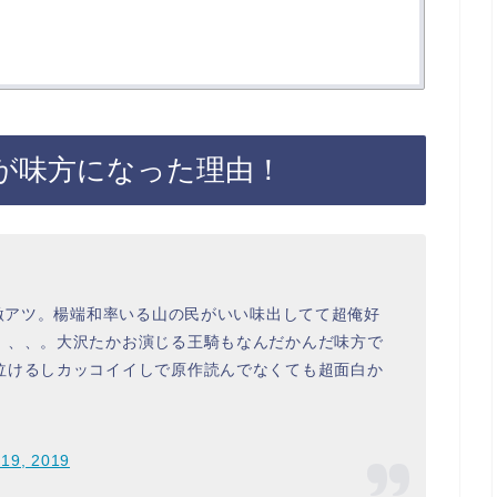
が味方になった理由！
が激アツ。楊端和率いる山の民がいい味出してて超俺好
、、、。大沢たかお演じる王騎もなんだかんだ味方で
泣けるしカッコイイしで原作読んでなくても超面白か
 19, 2019