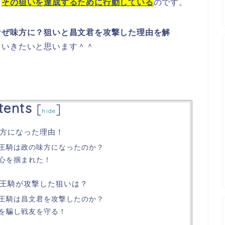
、
その狙いを達成するために行動している
のです。
なぜ味方に？狙いと昌文君を攻撃した理由を解
ていきたいと思います＾＾
tents
[
]
hide
方になった理由！
王騎は政の味方になったのか？
心を掴まれた！
王騎が攻撃した狙いは？
王騎は昌文君を攻撃したのか？
を騙し戦友を守る！