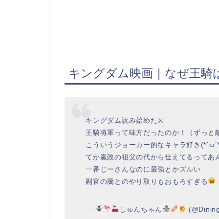
キングダム映画｜なぜ王騎
キングダム読み始めた⚔
王騎将軍って味方だったのか！（ずっと
こういうジョーカー的なキャラ好き(*´ω`*
てか嬴政の祖父の代から仕えてるってあ
一番じーさんなのに最強とかズルい
副官の騰とのやり取りもおもろすぎる
—
しゅんちゃん
(@Dinin