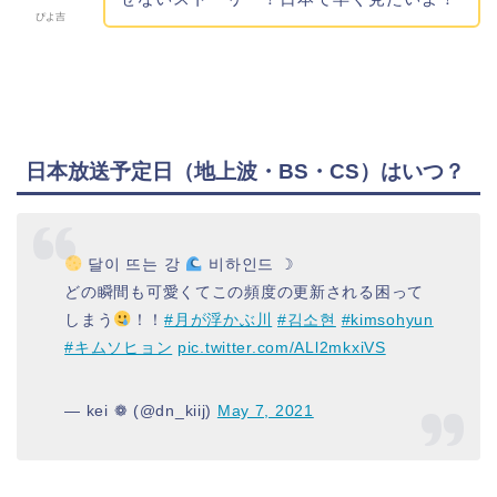
ぴよ吉
日本放送予定日（地上波・BS・CS）はいつ？
달이 뜨는 강
비하인드 ☽
どの瞬間も可愛くてこの頻度の更新される困って
しまう
！！
#月が浮かぶ川
#김소현
#kimsohyun
#キムソヒョン
pic.twitter.com/ALl2mkxiVS
— kei ❁ (@dn_kiij)
May 7, 2021