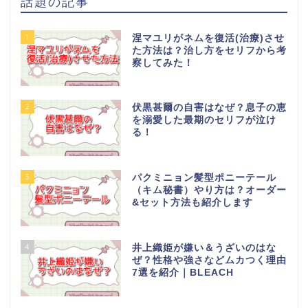
話題の記事
1
涅マユリがネムを復活(治療)させ
た方法は？治し方をセリフから考
察してみた！
2
伏黒甚爾の自害はなぜ？息子の恵
を溺愛した最期のセリフが泣け
る！
3
パクミニョン髪型ポニーテール
（キム秘書）やり方は？オーダー
&セット方法も紹介します
4
井上織姫が嫌い＆うざいのはな
ぜ？性格や強さなどムカつく理由
7選を紹介｜BLEACH