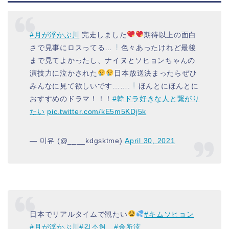
#月が浮かぶ川
完走しました
期待以上の面白
さで見事にロスってる…
色々あったけれど最後
まで見てよかったし、ナイヌとソヒョンちゃんの
演技力に泣かされた
日本放送決まったらぜひ
みんなに見て欲しいです…….
ほんとにほんとに
おすすめのドラマ！！！
#韓ドラ好きな人と繋がり
たい
pic.twitter.com/kE5m5KDj5k
— 미유 (@____kdgsktme)
April 30, 2021
日本でリアルタイムで観たい
#キムソヒョン
#月が浮かぶ川
#김소현
#金所泫