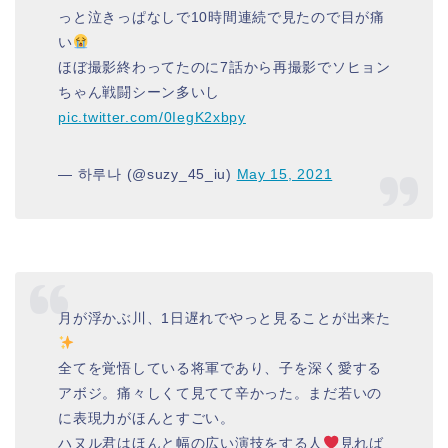
っと泣きっぱなしで10時間連続で見たので目が痛
い
ほぼ撮影終わってたのに7話から再撮影でソヒョン
ちゃん戦闘シーン多いし
pic.twitter.com/0IegK2xbpy
— 하루나 (@suzy_45_iu)
May 15, 2021
月が浮かぶ川、1日遅れでやっと見ることが出来た
全てを覚悟している将軍であり、子を深く愛する
アボジ。痛々しくて見てて辛かった。まだ若いの
に表現力がほんとすごい。
ハヌル君はほんと幅の広い演技をする人
見れば