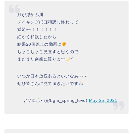
月が浮かぶ川
メイキングほぼ和訳し終わって
満足~~！！！！！！
細かく和訳したから
結果20個以上の動画に
ちょこちょこ見直すと思うので
まだまだ余韻に浸ります
*ﾟ
いつか日本放送あるといいなあ~~~
ぜひ皆さんに見て頂きたいです
— 유우코◡̈⋆ (@bgm_spring_love)
May 25, 2021