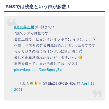
SNSでは残念という声が多数！
#月の昇る川
第7話まで！
7話でジスが降板です
哲仁王后で、ビョンインオラボニ(ナイヌ)、サラン
ヘヨ！
で月の昇る川見始めたけど、6話までです
っかりジスの演じるオンダルに情が湧く
優しく正義感溢れた役がピッタリだった
過去を償って、また活躍してね、ジス！
pic.twitter.com/2pwBqoqgZc
— えみも
(@ElpZ6KFCtNHDsjT)
April 18,
2021