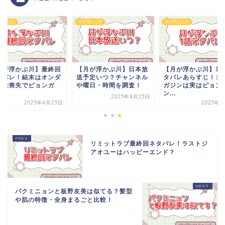
浮かぶ川
月が浮かぶ川
月が浮かぶ川
月が浮かぶ川】最終回
【月が浮かぶ川】日本放
【月が浮かぶ川】1
タバレ！結末はオンダ
送予定いつ？チャンネル
タバレあらすじ！ヨ
記憶喪失でピョンガ
や曜日・時間を調査！
ガジンは実はピョン
.
ン...
2025年4月25日
2025年4月23日
2025年5
リミットラブ最終回ネタバレ！ラストジ
アオユーはハッピーエンド？
パクミニョンと板野友美は似てる？髪型
や肌の特徴・全身まるごと比較！