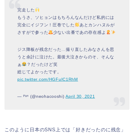
完走した
もうさ、ソヒョンはもちろんなんだけど私的には
完全にイジフン！圧巻でした
あとカンハヌルが
さすがで参った
少ない出番であの存在感よ
ジス降板が残念だった…撮り直したみなさんを思
うと余計に泣けた。最後大泣きからのそ、そんな
ぁ
？だったけど笑
総じてよかったです。
pic.twitter.com/HGFuIC1RhM
— ᴾᵃⁿ (@neohacooshi)
April 30, 2021
このように日本のSNS上では「好きだったのに残念」