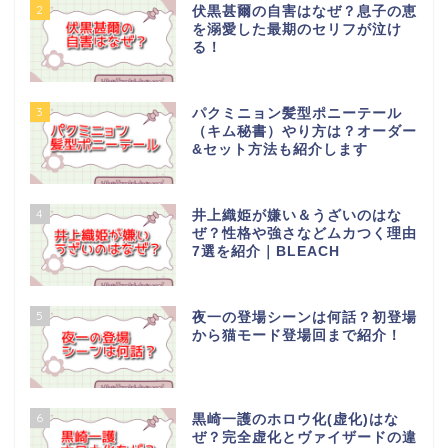
2
伏黒甚爾の自害はなぜ？息子の恵
を溺愛した最期のセリフが泣け
る！
3
パクミニョン髪型ポニーテール
（キム秘書）やり方は？オーダー
&セット方法も紹介します
4
井上織姫が嫌い＆うざいのはな
ぜ？性格や強さなどムカつく理由
7選を紹介｜BLEACH
5
夜一の登場シーンは何話？初登場
から猫モード登場回まで紹介！
6
黒崎一護のホロウ化(虚化)はな
ぜ？完全虚化とヴァイザードの違