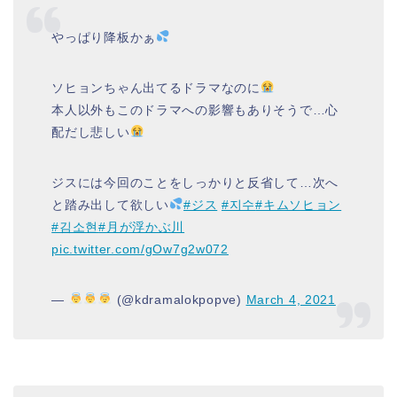
やっぱり降板かぁ
ソヒョンちゃん出てるドラマなのに
本人以外もこのドラマへの影響もありそうで…心
配だし悲しい
ジスには今回のことをしっかりと反省して…次へ
と踏み出して欲しい
#ジス
#지수
#キムソヒョン
#김소현
#月が浮かぶ川
pic.twitter.com/gOw7g2w072
—
(@kdramalokpopve)
March 4, 2021