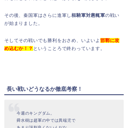
その後、秦国軍はさらに進軍し
桓騎軍対扈輒軍
の戦い
が始まりました。
そしてその戦いでも勝利をおさめ、いよいよ
邯鄲に攻
め込むか！？
ということろで終わっています。
長い戦いどうなるか徹底考察！
今週のキングダム。
舜水樹は趙軍の中では異端児で
あまり評判良くないんだな。