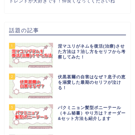
トレンドが大好きです！仲良くなってくださいね
話題の記事
1
涅マユリがネムを復活(治療)させ
た方法は？治し方をセリフから考
察してみた！
2
伏黒甚爾の自害はなぜ？息子の恵
を溺愛した最期のセリフが泣け
る！
3
パクミニョン髪型ポニーテール
（キム秘書）やり方は？オーダー
&セット方法も紹介します