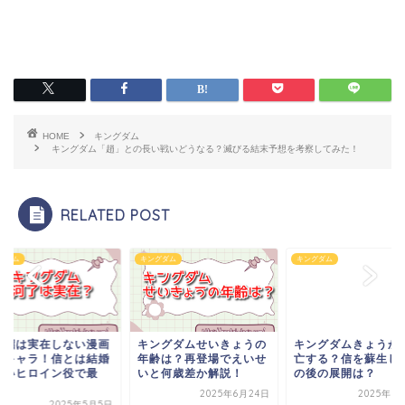
HOME
キングダム
キングダム「趙」との長い戦いどうなる？滅びる結末予想を考察してみた！
RELATED POST
グダム
キングダム
キングダム
了貂は実在しない漫画
キングダムせいきょうの
キングダムきょうか
作キャラ！信とは結婚
年齢は？再登場でえいせ
亡する？信を蘇生し
ないヒロイン役で最
いと何歳差か解説！
の後の展開は？
.
2025年6月24日
2025年6
2025年5月5日