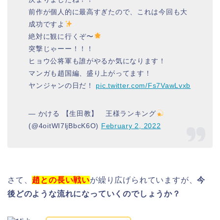
前作が個人的に最高すぎたので、これは今回も大
成功ですよ
絶対に観に行くぞ〜
突撃じゃーー！！！
ヒョウ公将軍も誰がやるか気になります！
マンガも趙国編、盛り上がってます！
ヤンジャンの日だ！
pic.twitter.com/Fs7VawLvxb
— かける 【生田教】 王様ランキング
(@4oitWI7ljBbcK6O)
February 2, 2022
さて、
趙との長い戦い
が繰り広げられていますが、
今
後どのような流れになっていくのでしょうか？