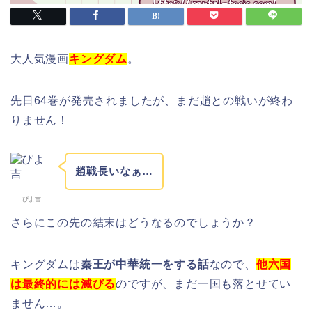
大人気漫画
キングダム
。
先日64巻が発売されましたが、まだ趙との戦いが終わ
りません！
趙戦長いなぁ…
ぴよ吉
さらにこの先の結末はどうなるのでしょうか？
キングダムは
秦王が中華統一をする話
なので、
他六国
は最終的には滅びる
のですが、まだ一国も落とせてい
ません…。