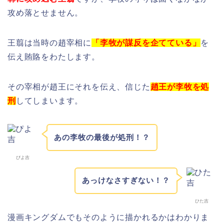
攻め落とせません。
王翦は当時の趙宰相に
「李牧が謀反を企てている」
を
伝え賄賂をわたします。
その宰相が趙王にそれを伝え、信じた
趙王が李牧を処
刑
してしまいます。
あの李牧の最後が処刑！？
ぴよ吉
あっけなさすぎない！？
ひた吉
漫画キングダムでもそのように描かれるかはわかりま