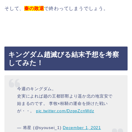
そして、
秦の敗退
で終わってしまうでしょう。
キングダム趙滅びる結末予想を考察
してみた！
今週のキングダム。
史実によれば趙の王都邯鄲より遥か北の地宜安で
始まるのです。 李牧×桓騎の運命を掛けた戦い
が・・。
pic.twitter.com/DzppZcnWdz
— 将星 (@syousei_1)
December 1, 2021