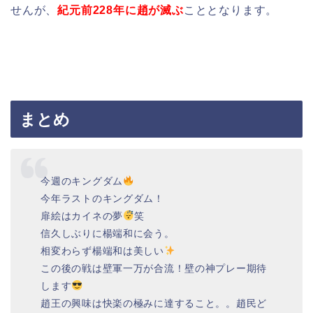
せんが、
紀元前228年に趙が滅ぶ
こととなります。
まとめ
今週のキングダム
今年ラストのキングダム！
扉絵はカイネの夢
笑
信久しぶりに楊端和に会う。
相変わらず楊端和は美しい
この後の戦は壁軍一万が合流！壁の神プレー期待
します
趙王の興味は快楽の極みに達すること。。趙民ど