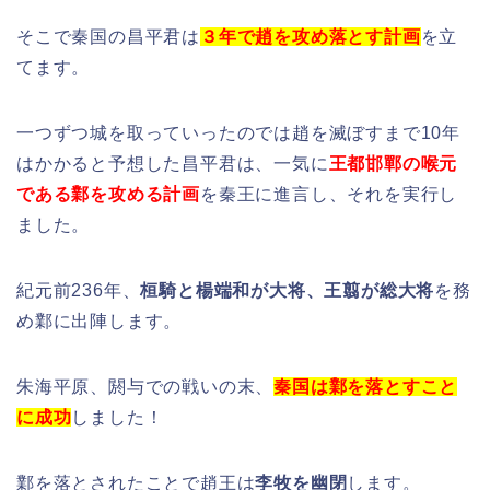
そこで秦国の昌平君は
３年で趙を攻め落とす計画
を立
てます。
一つずつ城を取っていったのでは趙を滅ぼすまで10年
はかかると予想した昌平君は、一気に
王都邯鄲の喉元
である鄴を攻める計画
を秦王に進言し、それを実行し
ました。
紀元前236年、
桓騎と楊端和が大将、王翦が総大将
を務
め鄴に出陣します。
朱海平原、閼与での戦いの末、
秦国は鄴を落とすこと
に成功
しました！
鄴を落とされたことで趙王は
李牧を幽閉
します。