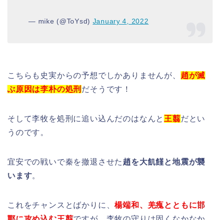
— mike (@ToYsd)
January 4, 2022
こちらも史実からの予想でしかありませんが、
趙が滅
ぶ原因は李朴の処刑
だそうです！
そして李牧を処刑に追い込んだのはなんと
王翦
だとい
うのです。
宜安での戦いで秦を撤退させた
趙を大飢饉と地震が襲
います
。
これをチャンスとばかりに、
楊端和、羌瘣とともに邯
鄲に攻め込む王翦
ですが、李牧の守りは固くなかなか