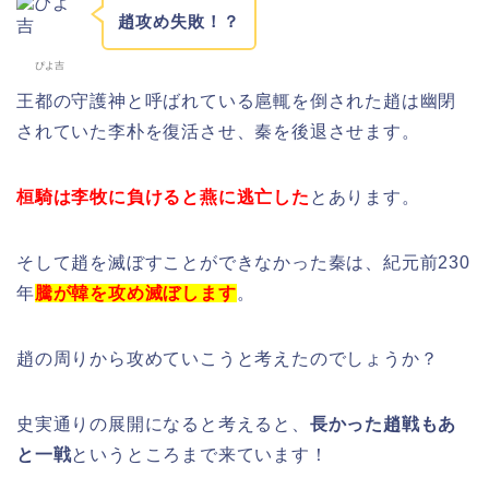
趙攻め失敗！？
ぴよ吉
王都の守護神と呼ばれている扈輒を倒された趙は幽閉
されていた李朴を復活させ、秦を後退させます。
桓騎は李牧に負けると燕に逃亡した
とあります。
そして趙を滅ぼすことができなかった秦は、紀元前230
年
騰が韓を攻め滅ぼします
。
趙の周りから攻めていこうと考えたのでしょうか？
史実通りの展開になると考えると、
長かった趙戦もあ
と一戦
というところまで来ています！