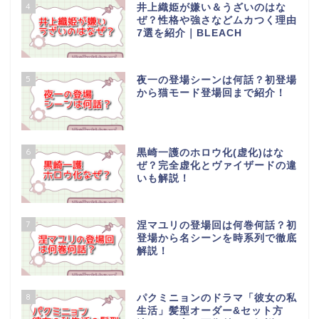
4
井上織姫が嫌い＆うざいのはな
ぜ？性格や強さなどムカつく理由
7選を紹介｜BLEACH
5
夜一の登場シーンは何話？初登場
から猫モード登場回まで紹介！
6
黒崎一護のホロウ化(虚化)はな
ぜ？完全虚化とヴァイザードの違
いも解説！
7
涅マユリの登場回は何巻何話？初
登場から名シーンを時系列で徹底
解説！
8
パクミニョンのドラマ「彼女の私
生活」髪型オーダー&セット方