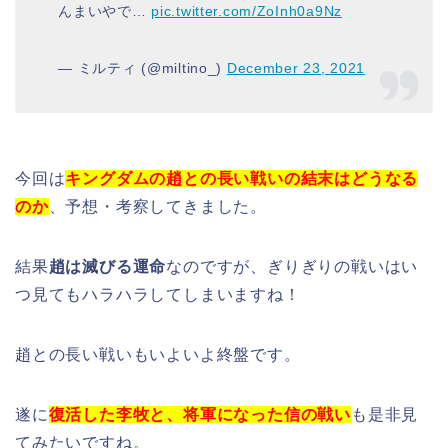
んまいやで…
pic.twitter.com/ZoInh0a9Nz
— ミルティ (@miltino_)
December 23, 2021
今回は
キングダムの趙との長い戦いの結末はどうなる
のか
、予想・考察してきました。
結果
趙は滅びる運命
なのですが、ぎりぎりの戦いはい
つ見てもハラハラしてしまいますね！
趙との長い戦いもいよいよ終盤です。
遂に
復活した李牧と、将軍になった信の戦い
も是非見
てみたいですね。