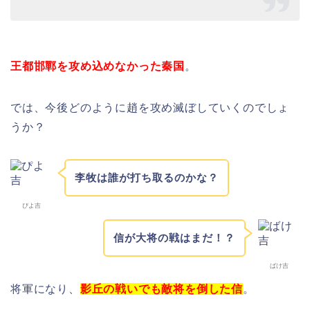
王都邯鄲を攻め込めなかった秦国
。
では、今後どのように趙を攻め滅ぼしていくのでしょ
うか？
李牧は誰が打ち取るのかな？
ぴよ吉
信が大将の戦はまだ！？
ばけ吉
将軍になり、
影丘の戦いでも敵将を倒した信
。