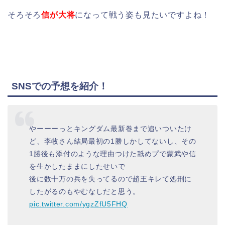
そろそろ
信が大将
になって戦う姿も見たいですよね！
SNSでの予想を紹介！
やーーーっとキングダム最新巻まで追いついたけ
ど、李牧さん結局最初の1勝しかしてないし、その
1勝後も添付のような理由つけた舐めプで蒙武や信
を生かしたままにしたせいで
後に数十万の兵を失ってるので趙王キレて処刑に
したがるのもやむなしだと思う。
pic.twitter.com/ygzZfU5FHQ