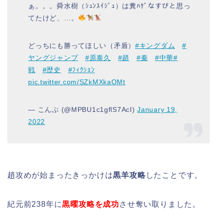
ぁ。。。舜水樹（ｼｭﾝｽｲｼﾞｭ）は糞ﾊｹﾞなすびと思っ
てたけど、…。
どっちにも勝ってほしい（矛盾）
#キングダム
#
ヤングジャンプ
#原泰久
#趙
#秦
#中華
#
戦
#歴史
#ﾌｨｸｼｮﾝ
pic.twitter.com/SZkMXkaOMt
— こんぶ (@MPBU1c1gflS7AcI)
January 19,
2022
趙攻めが始まったきっかけは
黒羊攻略
したことです。
紀元前238年に
黒曜攻略を成功
させ奪い取りました。